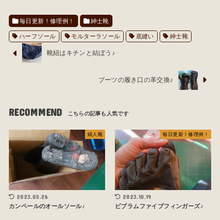
毎日更新！修理例！
紳士靴
ハーフソール
モルターラソール
底縫い
紳士靴
靴紐はキチンと結ぼう♪
ブーツの履き口の革交換♪
RECOMMEND
婦人靴
毎日更新！修理例！
2023.05.26
2023.10.19
カンペールのオールソール♪
ビブラムファイブフィンガーズ♪