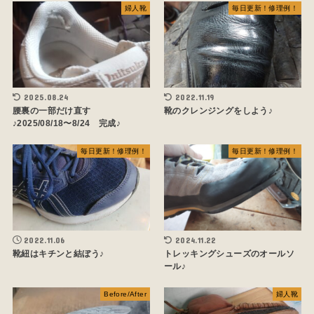
婦人靴
毎日更新！修理例！
2025.08.24
2022.11.19
腰裏の一部だけ直す
靴のクレンジングをしよう♪
♪2025/08/18〜8/24 完成♪
毎日更新！修理例！
毎日更新！修理例！
2022.11.06
2024.11.22
靴紐はキチンと結ぼう♪
トレッキングシューズのオールソ
ール♪
Before/After
婦人靴