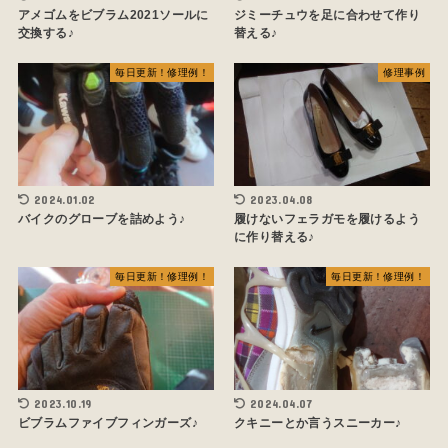
アメゴムをビブラム2021ソールに
ジミーチュウを足に合わせて作り
交換する♪
替える♪
毎日更新！修理例！
修理事例
2024.01.02
2023.04.08
バイクのグローブを詰めよう♪
履けないフェラガモを履けるよう
に作り替える♪
毎日更新！修理例！
毎日更新！修理例！
2023.10.19
2024.04.07
ビブラムファイブフィンガーズ♪
クキニーとか言うスニーカー♪