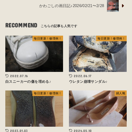
かわごしの画日記♪2026/02/21〜2/28
RECOMMEND
毎日更新！修理例！
毎日更新！修理例！
2022.07.16
2022.06.17
白スニーカーの傷を埋める♪
ウレタン崩壊サンダル♪
毎日更新！修理例！
婦人靴
2023.01.03
2024.05.10