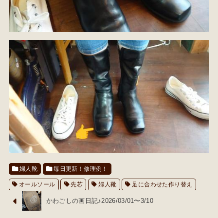
婦人靴
毎日更新！修理例！
オールソール
先芯
婦人靴
足に合わせた作り替え
かわごしの画日記♪2026/03/01〜3/10