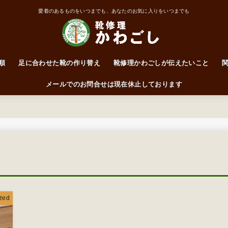
愛着のあるものをいつまでも、あなたのお気に入りをいつまでも
順
足に合わせた靴の作り替え
靴修理かわごしが伝えたいこと
靴はかかとで履くもの
ワイズって何なん？
前に突っ込んだらアカン！
サイズ・ワイズ表
メールでのお問合せは現在休止しております
zed