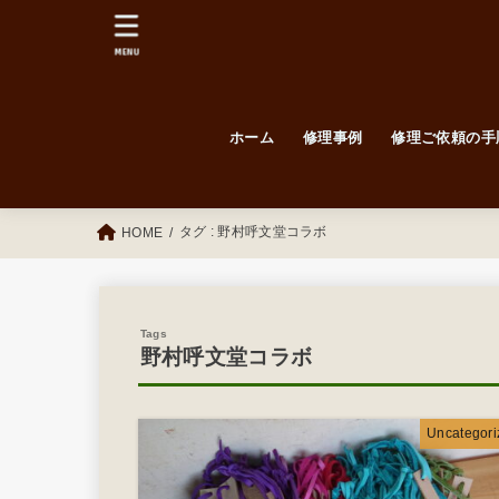
MENU
ホーム
修理事例
修理ご依頼の手
毎日更新！修理例！
Before / After
紳士靴
婦人靴
タグ : 野村呼文堂コラボ
HOME
野村呼文堂コラボ
Uncategori