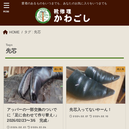
愛着のあるものをいつまでも、あなたのお気に入りをいつまでも
MENU
タグ : 先芯
HOME
先芯
婦人靴
婦人靴
アッパーの一部交換のついで
先芯入ってないやーん！
に「足に合わせて作り替え♪」
2024.02.07
2024.02.10
2026/02/23〜3/6 完成♪
2026.02.23
2026.03.06