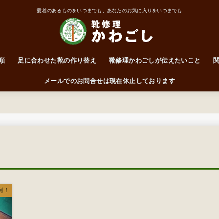
愛着のあるものをいつまでも、あなたのお気に入りをいつまでも
順
足に合わせた靴の作り替え
靴修理かわごしが伝えたいこと
靴はかかとで履くもの
ワイズって何なん？
前に突っ込んだらアカン！
サイズ・ワイズ表
メールでのお問合せは現在休止しております
例！