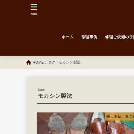
MENU
ホーム
修理事例
修理ご依頼の手
毎日更新！修理例！
Before / After
紳士靴
婦人靴
タグ : モカシン製法
HOME
モカシン製法
毎日更新！修理