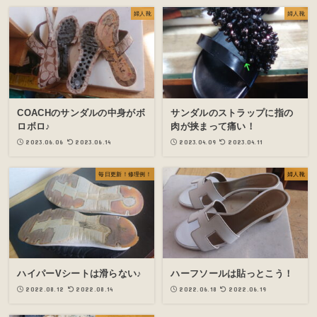
婦人靴
婦人靴
COACHのサンダルの中身がボ
サンダルのストラップに指の
ロボロ♪
肉が挟まって痛い！
2023.06.06
2023.06.14
2023.04.09
2023.04.11
毎日更新！修理例！
婦人靴
ハイパーVシートは滑らない♪
ハーフソールは貼っとこう！
2022.08.12
2022.08.14
2022.06.18
2022.06.19