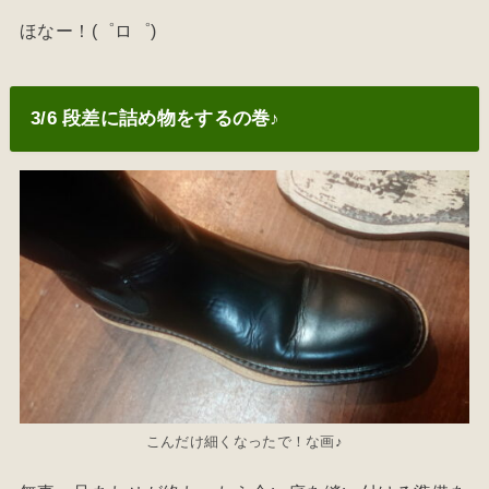
ほなー！(゜ロ゜)
3/6 段差に詰め物をするの巻♪
こんだけ細くなったで！な画♪