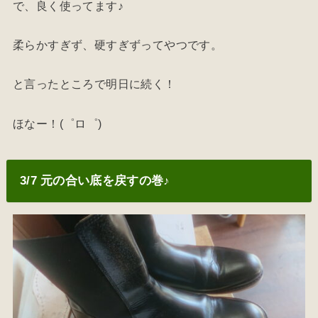
で、良く使ってます♪
柔らかすぎず、硬すぎずってやつです。
と言ったところで明日に続く！
ほなー！(゜ロ゜)
3/7 元の合い底を戻すの巻♪