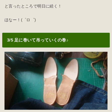
と言ったところで明日に続く！
ほなー！(゜ロ゜)
3/5 足に巻いて吊っていくの巻♪