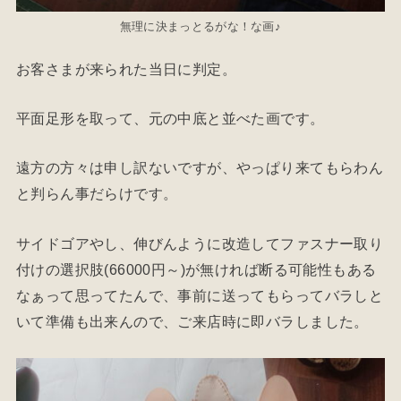
無理に決まっとるがな！な画♪
お客さまが来られた当日に判定。
平面足形を取って、元の中底と並べた画です。
遠方の方々は申し訳ないですが、やっぱり来てもらわん
と判らん事だらけです。
サイドゴアやし、伸びんように改造してファスナー取り
付けの選択肢(66000円～)が無ければ断る可能性もある
なぁって思ってたんで、事前に送ってもらってバラしと
いて準備も出来んので、ご来店時に即バラしました。