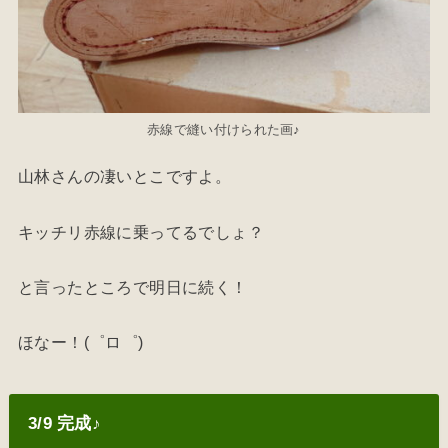
赤線で縫い付けられた画♪
山林さんの凄いとこですよ。
キッチリ赤線に乗ってるでしょ？
と言ったところで明日に続く！
ほなー！(゜ロ゜)
3/9 完成♪