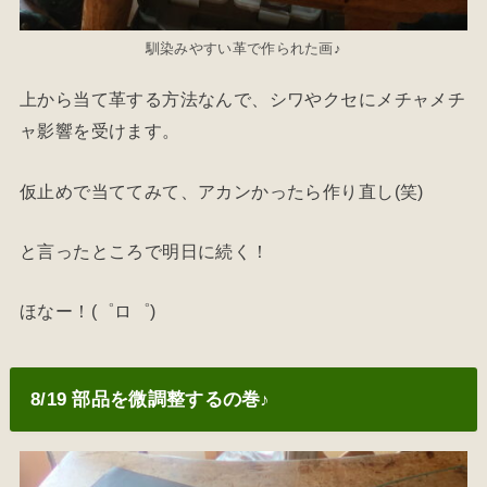
馴染みやすい革で作られた画♪
上から当て革する方法なんで、シワやクセにメチャメチ
ャ影響を受けます。
仮止めで当ててみて、アカンかったら作り直し(笑)
と言ったところで明日に続く！
ほなー！(゜ロ゜)
8/19 部品を微調整するの巻♪