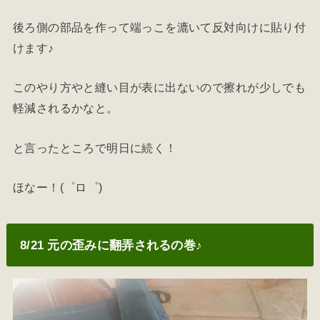
後ろ側の部品を作って端っこを漉いて反対向けに貼り付
けます♪
このやり方やと縫い目が表に出ないので擦れが少しでも
軽減されるかなと。
と言ったところで明日に続く！
ほなー！(゜ロ゜)
8/21 元の歪みに翻弄されるの巻♪