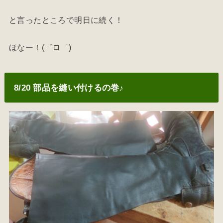
と言ったところで明日に続く！
ほなー！(゜ロ゜)
8/20 部品を縫い付けるの巻♪