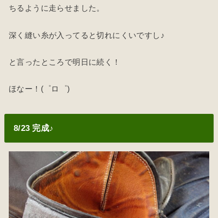
ちるように走らせました。
深く縫い糸が入ってると切れにくいですし♪
と言ったところで明日に続く！
ほなー！(゜ロ゜)
8/23 完成♪