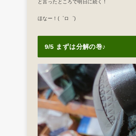
と言ったところで明日に続く！
ほなー！(゜ロ゜)
9/5 まずは分解の巻♪