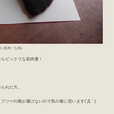
凄い筋肉！な画♪
ならビックリな筋肉量！
来られた方。
フツーの靴が履けないので気の毒に思います(´Д｀)