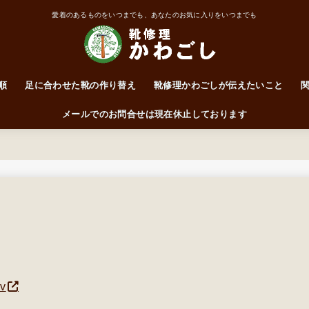
愛着のあるものをいつまでも、あなたのお気に入りをいつまでも
順
足に合わせた靴の作り替え
靴修理かわごしが伝えたいこと
靴はかかとで履くもの
ワイズって何なん？
前に突っ込んだらアカン！
サイズ・ワイズ表
メールでのお問合せは現在休止しております
vv