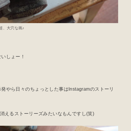
超、大穴な画♪
ないしょー！
やら日々のちょっとした事はInstagramのストーリ
。
消えるストーリーズみたいなもんですし(笑)