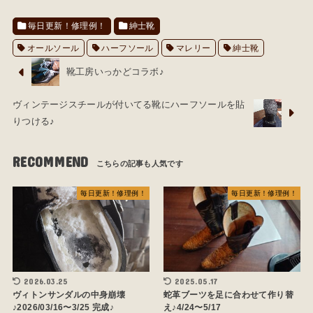
毎日更新！修理例！
紳士靴
オールソール
ハーフソール
マレリー
紳士靴
靴工房いっかどコラボ♪
ヴィンテージスチールが付いてる靴にハーフソールを貼
りつける♪
RECOMMEND
毎日更新！修理例！
毎日更新！修理例！
2026.03.25
2025.05.17
ヴィトンサンダルの中身崩壊
蛇革ブーツを足に合わせて作り替
♪2026/03/16〜3/25 完成♪
え♪4/24〜5/17