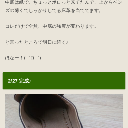
中底は紙で、ちょっとボロっと来てたんで、上からベン
ズの薄くてしっかりしてる床革を当ててます。
コレだけで全然、中底の強度が変わります。
と言ったところで明日に続く♪
ほなー！(゜ロ゜)
2/27 完成♪