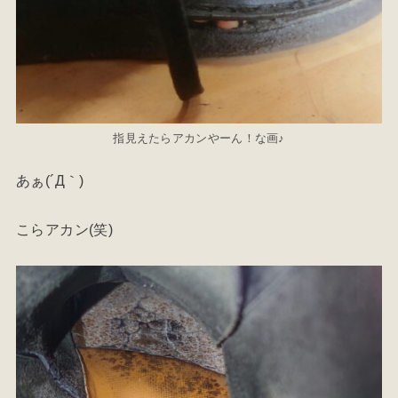
指見えたらアカンやーん！な画♪
あぁ(´Д｀)
こらアカン(笑)