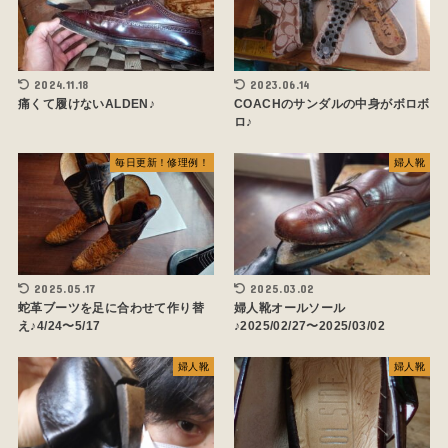
2024.11.18
2023.06.14
痛くて履けないALDEN♪
COACHのサンダルの中身がボロボ
ロ♪
毎日更新！修理例！
婦人靴
2025.05.17
2025.03.02
蛇革ブーツを足に合わせて作り替
婦人靴オールソール
え♪4/24〜5/17
♪2025/02/27〜2025/03/02
婦人靴
婦人靴