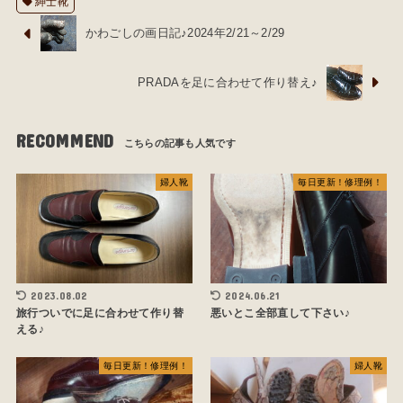
紳士靴
かわごしの画日記♪2024年2/21～2/29
PRADAを足に合わせて作り替え♪
RECOMMEND
婦人靴
毎日更新！修理例！
2023.08.02
2024.06.21
旅行ついでに足に合わせて作り替
悪いとこ全部直して下さい♪
える♪
毎日更新！修理例！
婦人靴