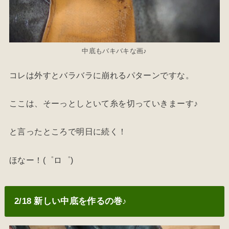
中底もバキバキな画♪
コレは外すとバラバラに崩れるパターンですな。
ここは、そーっとしといて糸を切っていきまーす♪
と言ったところで明日に続く！
ほなー！(゜ロ゜)
2/18 新しい中底を作るの巻♪