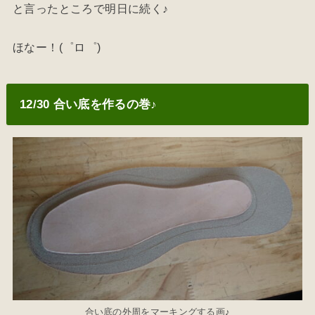
と言ったところで明日に続く♪
ほなー！(゜ロ゜)
12/30 合い底を作るの巻♪
合い底の外周をマーキングする画♪