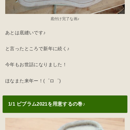
底付け完了な画♪
あとは底縫いです♪
と言ったところで新年に続く♪
今年もお世話になりました！
ほなまた来年ー！(゜ロ゜)
1/1 ビブラム2021を用意するの巻♪