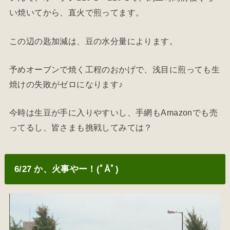
い焼いてから、直火で煎ってます。
この辺の匙加減は、豆の水分量によります。
予めオーブンで焼く工程のおかげで、浅目に煎っても生
焼けの失敗がゼロになります♪
今時は生豆が手に入りやすいし、手網もAmazonでも売
ってるし、皆さまも挑戦してみては？
6/27 か、火事やー！(ﾟÅﾟ)