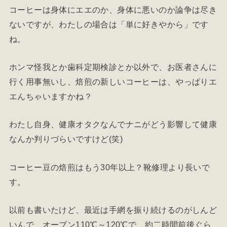
コーヒーは身体にエエのか、身体に悪いのか論争は尽き
ないですが、わたしの場合は「単に好きやから」です
ね。
ホンマ怪我とか歯科定期検診とか以外で、お医者さんに
行く用事無いし、焙煎の新しいコーヒーは、やっぱりエ
エんちゃいますかね？
わたし自身、健康オタクなんでナニがどう影響して健康
なんか判りづらいですけど(笑)
コーヒー豆の焙煎はもう30年以上？靴修理より長いで
す。
以前も書いたけど、最近は手網を振り続けるのがしんど
いんで、オーブン110℃～120℃で、約二時間前後ぐら