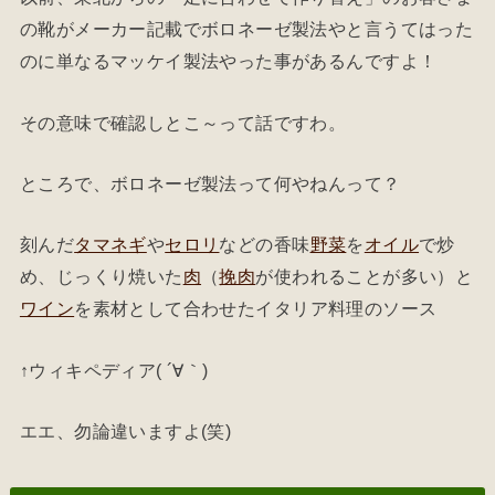
の靴がメーカー記載でボロネーゼ製法やと言うてはった
のに単なるマッケイ製法やった事があるんですよ！
その意味で確認しとこ～って話ですわ。
ところで、ボロネーゼ製法って何やねんって？
刻んだ
タマネギ
や
セロリ
などの香味
野菜
を
オイル
で炒
め、じっくり焼いた
肉
（
挽肉
が使われることが多い）と
ワイン
を素材として合わせたイタリア料理のソース
↑ウィキペディア( ´∀｀)
エエ、勿論違いますよ(笑)