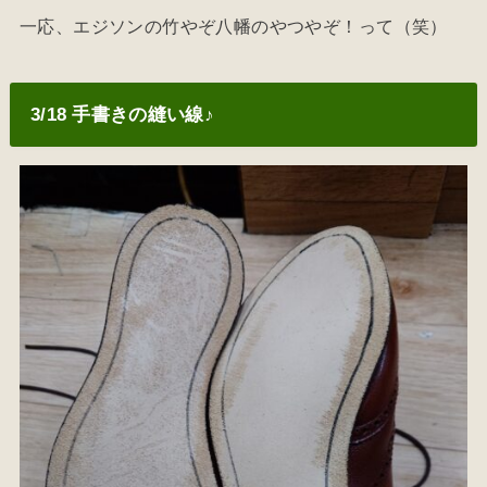
一応、エジソンの竹やぞ八幡のやつやぞ！って（笑）
3/18 手書きの縫い線♪