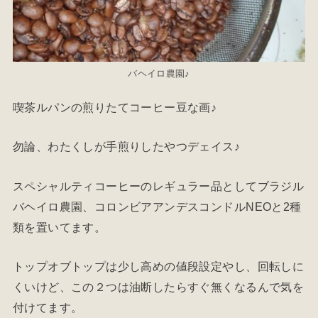
バヘイロ農園♪
喫茶ルパンの煎りたてコーヒー豆な画♪
勿論、わたくしが手煎りしたやつデェイス♪
スペシャルティコーヒーのレギュラー品としてブラジル
バヘイロ農園、コロンビアアンデスコンドルNEOと2種
類を置いてます。
トップオブトップは少し高めの値段設定やし、回転しに
くいけど、この２つは油断したらすぐ無くなるんで気を
付けてます。