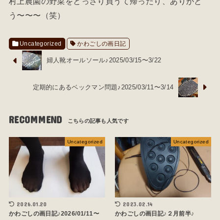
村上農園の野菜をどっさり買うて帰ったり、ありがと
う〜〜〜（笑）
Uncategorized
かわごしの画日記
婦人靴オールソール♪2025/03/15〜3/22
定期的にあるベックマン問題♪2025/03/11〜3/14
RECOMMEND
Uncategorized
Uncategorized
2026.01.20
2023.02.14
かわごしの画日記♪2026/01/11〜
かわごしの画日記♪２月前半♪