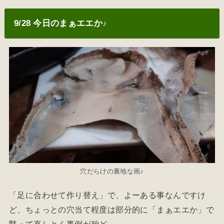
9/28 今日のまぁエエか♪
穴だらけの裏地な画♪
「足に合わせて作り替え」で、よーある事なんですけ
ど、ちょっとの穴当て程度は部分的に「まぁエエか」で
黙って直しとく事例が殆ど。