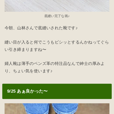
底縫い完了な画♪
今朝、山林さんで底縫いされた靴です♪
縫い目が入ると何でこうもビシッとするんかねってぐら
い引き締まりますね〜
婦人靴は薄手のベンズ革の特注品なんで紳士の厚みよ
り、ちょい気を使います♪
9/25 あぁ良かった〜