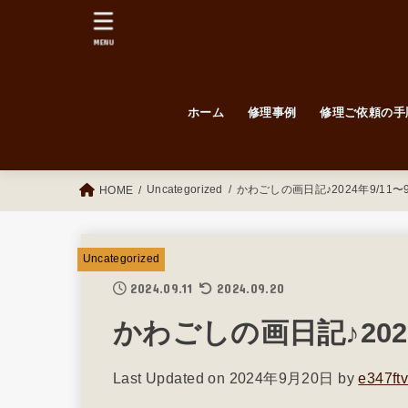
MENU
ホーム
修理事例
修理ご依頼の手
毎日更新！修理例！
Before / After
紳士靴
婦人靴
Uncategorized
かわごしの画日記♪2024年9/11〜9
HOME
Uncategorized
2024.09.11
2024.09.20
かわごしの画日記♪2024年
Last Updated on 2024年9月20日 by
e347ft