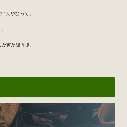
ないんやなって。
う。
のが何か違う涙。
。