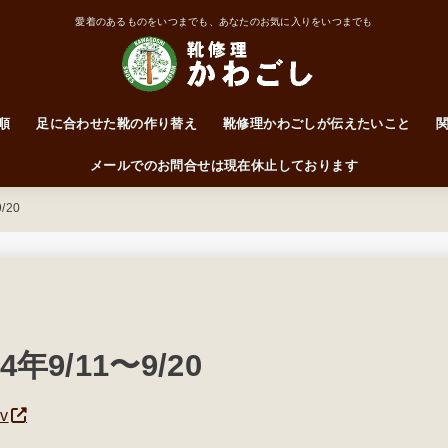
愛着のあるものをいつまでも、あなたのお気に入りをいつまでも
順
足に合わせた靴の作り替え
靴修理かわごしが伝えたいこと
靴はかかとで履くもの
ワイズって何なん？
前に突っ込んだらアカン！
サイズ・ワイズ表
メールでのお問合せは現在休止しております
/20
9/11〜9/20
vv