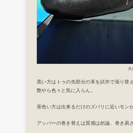
共
黒い方はトゥの先部分の革を試作で張り替
艶やら色々と気に入らん。
茶色い方は出来るだけのズバリに近いモン
アッパーの巻き替えは質感は勿論、巻き易