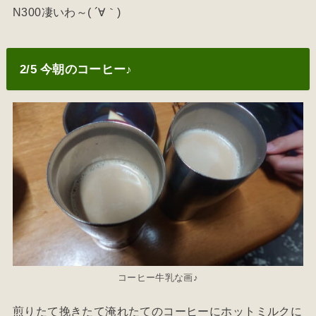
N300凄いわ～( ´∀｀)
2/5 今朝のコーヒー♪
コーヒー牛乳な画♪
煎りたて挽きたて淹れたてのコーヒーにホットミルクに