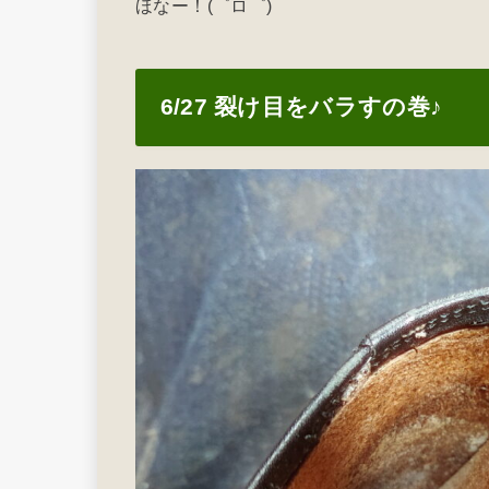
ほなー！(゜ロ゜)
6/27 裂け目をバラすの巻♪