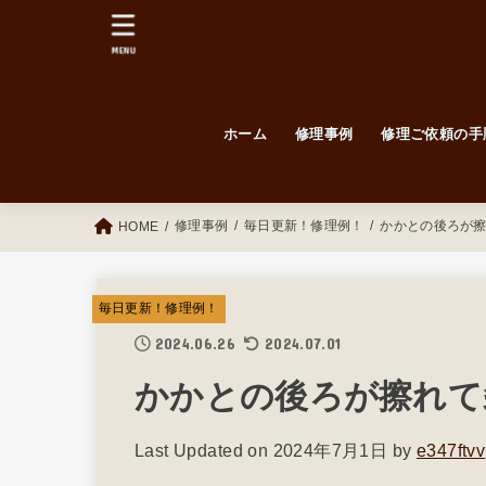
MENU
ホーム
修理事例
修理ご依頼の手
毎日更新！修理例！
Before / After
紳士靴
婦人靴
修理事例
毎日更新！修理例！
かかとの後ろが
HOME
毎日更新！修理例！
2024.06.26
2024.07.01
かかとの後ろが擦れて
Last Updated on 2024年7月1日 by
e347ftvv