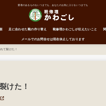
愛着のあるものをいつまでも、あなたのお気に入りをいつまでも
順
足に合わせた靴の作り替え
靴修理かわごしが伝えたいこと
靴はかかとで履くもの
ワイズって何なん？
前に突っ込んだらアカン！
サイズ・ワイズ表
メールでのお問合せは現在休止しております
擦れて裂けた！
裂けた！