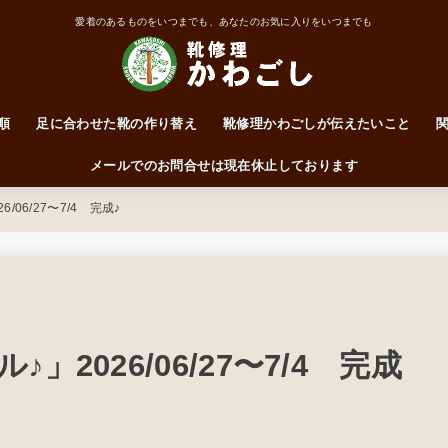
愛着のあるものをいつまでも、あなたのお気に入りをいつまでも
順
足に合わせた靴の作り替え
靴修理かわごしが伝えたいこと
靴はかかとで履くもの
ワイズって何なん？
前に突っ込んだらアカン！
サイズ・ワイズ表
メールでのお問合せは現在休止しております
06/27〜7/4 完成♪
2026/06/27〜7/4 完成