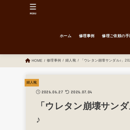
MENU
ホーム
修理事例
修理ご依頼の手
毎日更新！修理例！
Before / After
紳士靴
婦人靴
修理事例
婦人靴
「ウレタン崩壊サンダル♪」2026/
HOME
婦人靴
2026.06.27
2026.07.04
「ウレタン崩壊サンダル♪」
♪